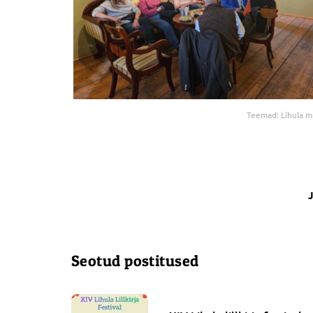
Teemad:
Lihula 
J
Seotud postitused