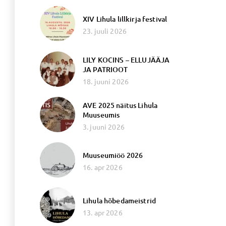
XIV Lihula lillkirja festival
23. juuli 2026
LILY KOCINS – ELLUJÄÄJA
JA PATRIOOT
18. juuni 2026
AVE 2025 näitus Lihula
Muuseumis
3. juuni 2026
Muuseumiöö 2026
16. apr 2026
Lihula hõbedameistrid
13. apr 2026