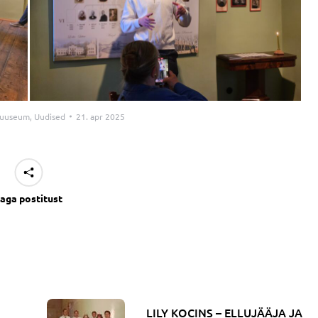
muuseum
,
Uudised
21. apr 2025
aga postitust
LILY KOCINS – ELLUJÄÄJA JA