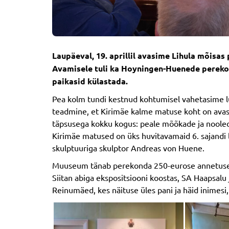
Laupäeval, 19. aprillil avasime Lihula mõis
Avamisele tuli ka Hoyningen-Huenede perekon
paikasid külastada.
Pea kolm tundi kestnud kohtumisel vahetasime lu
teadmine, et Kirimäe kalme matuse koht on avas
täpsusega kokku kogus: peale mõõkade ja nooleot
Kirimäe matused on üks huvitavamaid 6. sajandi l
skulptuuriga skulptor Andreas von Huene.
Muuseum tänab perekonda 250-eurose annetuse ee
Siitan abiga ekspositsiooni koostas, SA Haapsa
Reinumäed, kes näituse üles pani ja häid inimesi,