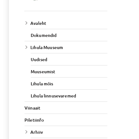
Avaleht
Dokumendid
Lihula Muuseum
Uudised
Muuseumist
Lihula mõis
Lihula linnusevaremed
Viinaait
Piletiinfo
Arhiiv