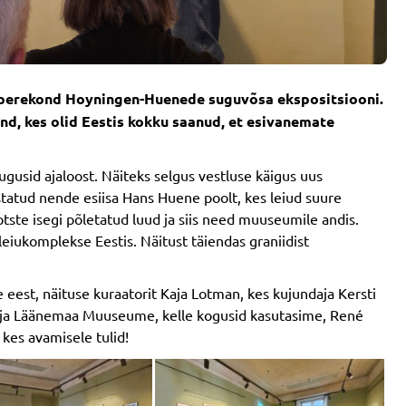
as perekond Hoyningen-Huenede suguvõsa ekspositsiooni.
d, kes olid Eestis kokku saanud, et esivanemate
gusid ajaloost. Näiteks selgus vestluse käigus uus
tatud nende esiisa Hans Huene poolt, kes leiud suure
ste isegi põletatud luud ja siis need muuseumile andis.
eiukomplekse Eestis. Näitust täiendas graniidist
st, näituse kuraatorit Kaja Lotman, kes kujundaja Kersti
lu ja Läänemaa Muuseume, kelle kogusid kasutasime, René
 kes avamisele tulid!