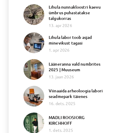
Lihula nunnakloostri kaevu
ümbrus puhastatakse
talgukorras
13. apr 2026
Lihula labor toob asjad
minevikust tagasi
1. apr 2026
Lääneranna vald numbrites
2025 | Muuseum
13. jaan 2026
Viinaaida arheoloogia labori
seadmepark täienes
16. dets. 2025
MADLI ROOSIORG
KIRCHHOFF
1. dets. 2025