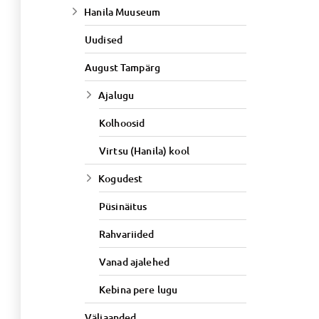
Hanila Muuseum
Uudised
August Tampärg
Ajalugu
Kolhoosid
Virtsu (Hanila) kool
Kogudest
Püsinäitus
Rahvariided
Vanad ajalehed
Kebina pere lugu
Väljaanded