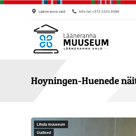
Lääneranna vald
Info tel +372 5333 8586
Hoyningen-Huenede näi
Lihula muuseum
Uudised